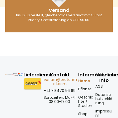
Versand
Bis 16.00 bestellt, gleichentags versandt mit A-Post
Priority. Gratislieferung ab CHF 90.00.
Lieferdienst
Kontakt
Informationen
Nützlich
leafium@protonm
Info
Home
ail.com
AGB
Pflanze
+41 79 470 56 69
Datensc
Geschic
Bürozeiten: Mo-Fr
hutzerklä
hte /
08.00-17.00
rung
Studien
Impressu
Shop
m