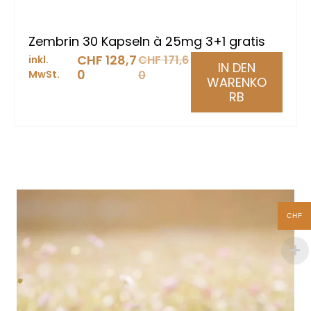
Zembrin 30 Kapseln à 25mg 3+1 gratis
CHF
128,7
CHF
171,6
inkl.
IN DEN
0
MwSt.
0
WARENKO
RB
CHF