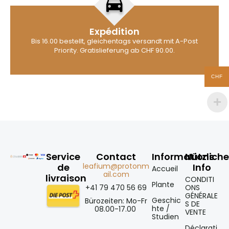
Expédition
Bis 16.00 bestellt, gleichentags versandt mit A-Post
Priority. Gratislieferung ab CHF 90.00.
CHF
Service
Contact
Informations
Nützlich
de
leafium@protonm
Info
Accueil
ail.com
livraison
CONDITI
Plante
+41 79 470 56 69
ONS
GÉNÉRALE
Geschic
Bürozeiten: Mo-Fr
S DE
hte /
08.00-17.00
VENTE
Studien
Déclarati