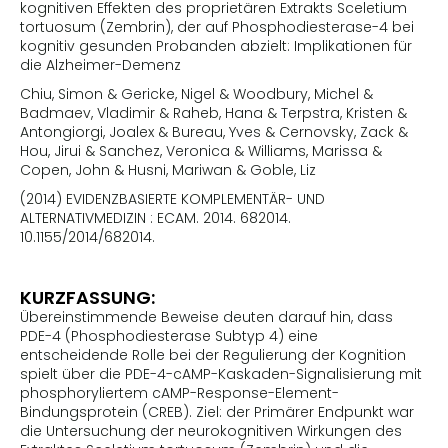
kognitiven Effekten des proprietären Extrakts Sceletium
tortuosum (Zembrin), der auf Phosphodiesterase-4 bei
kognitiv gesunden Probanden abzielt: Implikationen für
die Alzheimer-Demenz
Chiu, Simon & Gericke, Nigel & Woodbury, Michel &
Badmaev, Vladimir & Raheb, Hana & Terpstra, Kristen &
Antongiorgi, Joalex & Bureau, Yves & Cernovsky, Zack &
Hou, Jirui & Sanchez, Veronica & Williams, Marissa &
Copen, John & Husni, Mariwan & Goble, Liz
(2014) EVIDENZBASIERTE KOMPLEMENTÄR- UND
ALTERNATIVMEDIZIN : ECAM. 2014. 682014.
10.1155/2014/682014.
KURZFASSUNG:
Übereinstimmende Beweise deuten darauf hin, dass
PDE-4 (Phosphodiesterase Subtyp 4) eine
entscheidende Rolle bei der Regulierung der Kognition
spielt über die PDE-4-cAMP-Kaskaden-Signalisierung mit
phosphoryliertem cAMP-Response-Element-
Bindungsprotein (CREB). Ziel: der Primärer Endpunkt war
die Untersuchung der neurokognitiven Wirkungen des