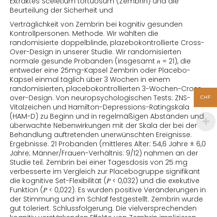
Extraktes Sceletium tortuosum (Zembrin) und die
Beurteilung der Sicherheit und
Verträglichkeit von Zembrin bei kognitiv gesunden
Kontrollpersonen. Methode. Wir wählten die
randomisierte doppelblinde, plazebokontrollierte Cross-
Over-Design in unserer Studie. Wir randomisierten
normale gesunde Probanden (insgesamt 𝑛 = 21), die
entweder eine 25mg-Kapsel Zembrin oder Placebo-
Kapsel einmal täglich über 3 Wochen in einem
randomisierten, placebokontrollierten 3-Wochen-Cross-
over-Design. Von neuropsychologischen Tests: ZNS-
CHF
Vitalzeichen und Hamilton-Depressions-Ratingskala
(HAM-D) zu Beginn und in regelmäßigen Abständen und
überwachte Nebenwirkungen mit der Skala der bei der
Behandlung auftretenden unerwünschten Ereignisse.
Ergebnisse. 21 Probanden (mittleres Alter: 54,6 Jahre ± 6,0
Jahre; Männer/Frauen-Verhältnis: 9/12) nahmen an der
Studie teil. Zembrin bei einer Tagesdosis von 25 mg
verbesserte im Vergleich zur Placebogruppe signifikant
die kognitive Set-Flexibilität (𝑃 < 0,032) und die exekutive
Funktion (𝑃 < 0,022). Es wurden positive Veränderungen in
der Stimmung und im Schlaf festgestellt. Zembrin wurde
gut toleriert. Schlussfolgerung. Die vielversprechenden