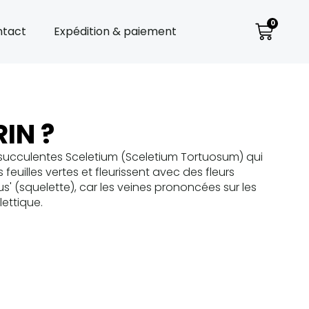
0
tact
Expédition & paiement
IN ?
 succulentes Sceletium (Sceletium Tortuosum) qui
feuilles vertes et fleurissent avec des fleurs
s' (squelette), car les veines prononcées sur les
ettique.