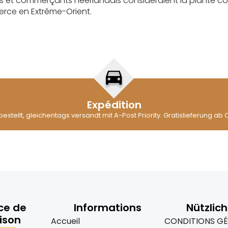
eurs et commerçants néerlandais considéraient la plante c
merce en Extrême-Orient.
Expédition
 bestellt, gleichentags versandt mit A-Post Priority. Gratislieferung ab 
ce de
Informations
Nützlich
aison
Accueil
CONDITIONS GÉ