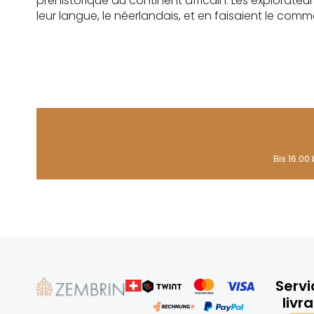
préhistorique du continent africain. Les explorat
leur langue, le néerlandais, et en faisaient le com
Bis 16.00
Servi
livr