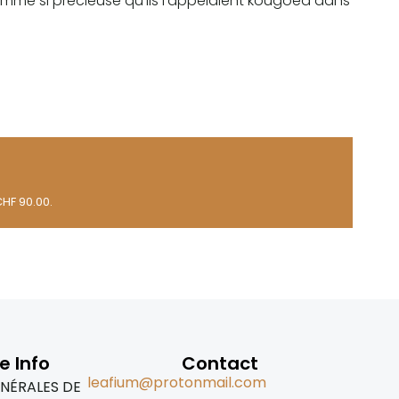
omme si précieuse qu'ils l'appelaient kougoed dans
CHF 90.00.
e Info
Contact
leafium@protonmail.com
NÉRALES DE